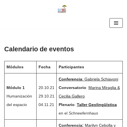
Skip
to
content
Calendario de eventos
Módulos
Fecha
Participantes
Conferencia
:
Gabriela Schiavoni
Módulo 1
20.10.21
Conversatorio
:
Marina Miraglia &
Humanización
29.10.21
Cecilia Gallero
del espacio
04.11.21
Plenario
:
Taller Geolingüística
en el
Schneefernhaus
Conferencia:
Marilyn Cebolla y