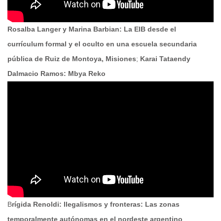
Rosalba Langer y Marina Barbian: La EIB desde el
currículum formal y el oculto en una escuela secundaria
pública de Ruiz de Montoya, Misiones
;
Karai Tataendy
Dalmacio Ramos: Mbya Reko
B
rígida Renoldi: Ilegalismos y fronteras: Las zonas
temporalmente autónomas en el nordeste argentino