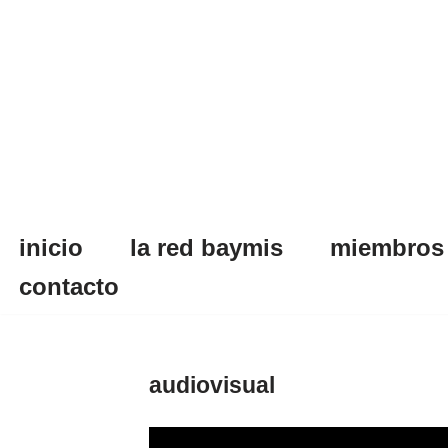
Skip
to
content
inicio
la red baymis
miembros
contacto
audiovisual