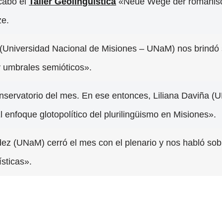
 cabo el
Taller Geolingüística
«Neue Wege der romanisch
ze.
Universidad Nacional de Misiones – UNaM) nos brindó s
 y umbrales semióticos».
conservatorio del mes. En ese entonces, Liliana Daviña
nfoque glotopolítico del plurilingüismo en Misiones».
ez (UNaM) cerró el mes con el plenario y nos habló sobr
ísticas».