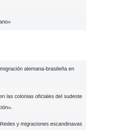
lano»
inmigración alemana-brasileña en
n las colonias oficiales del sudeste
ción».
e «Redes y migraciones escandinavas